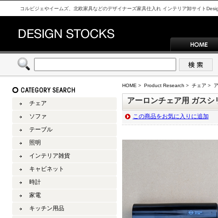
コルビジェやイームズ、北欧家具などのデザイナーズ家具仕入れ インテリア卸サイトDesign S
HOME
>
Product Research
>
チェア
>
アーロンチェア用 ガスシ
チェア
ソファ
この商品をお気に入りに追加
テーブル
照明
インテリア雑貨
キャビネット
時計
家電
キッチン用品