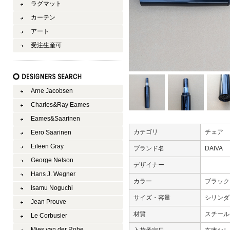
ラグマット
カーテン
アート
受注生産可
Arne Jacobsen
Charles&Ray Eames
Eames&Saarinen
カテゴリ
チェア
Eero Saarinen
Eileen Gray
ブランド名
DAIVA
George Nelson
デザイナー
Hans J. Wegner
カラー
ブラッ
Isamu Noguchi
サイズ・容量
シリンダー
Jean Prouve
材質
スチー
Le Corbusier
Mies van der Rohe