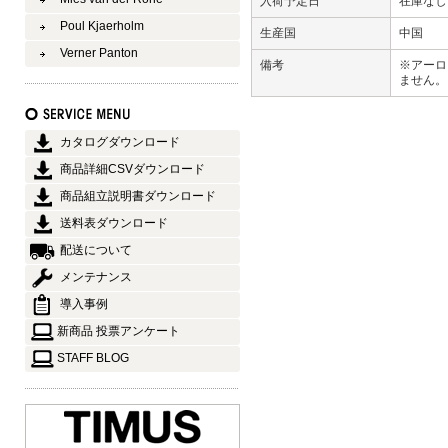
入荷予定日
在庫な
Poul Kjaerholm
生産国
中国
Verner Panton
備考
※アーロ
ません
カタログダウンロード
商品詳細CSVダウンロード
商品組立説明書ダウンロード
送料表ダウンロード
配送について
メンテナンス
導入事例
新商品 投票アンケート
STAFF BLOG