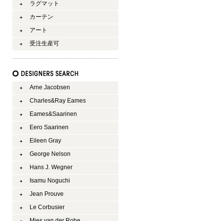
ラグマット
カーテン
アート
受注生産可
Arne Jacobsen
Charles&Ray Eames
Eames&Saarinen
Eero Saarinen
Eileen Gray
George Nelson
Hans J. Wegner
Isamu Noguchi
Jean Prouve
Le Corbusier
Mies van der Rohe