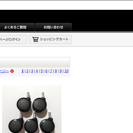
ージへ
1
|
2
|
3
|
4
|
5
|
6
|
7
|
8
|
9
|
10