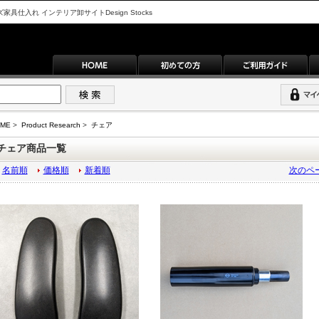
入れ インテリア卸サイトDesign Stocks
ME
>
Product Research
>
チェア
チェア商品一覧
名前順
価格順
新着順
次のペ