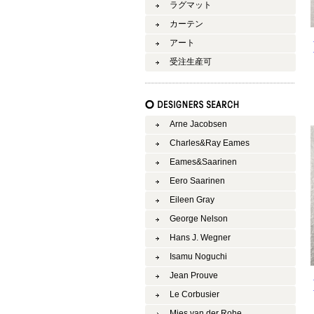
ラグマット
カーテン
アート
受注生産可
Arne Jacobsen
Charles&Ray Eames
Eames&Saarinen
Eero Saarinen
Eileen Gray
George Nelson
Hans J. Wegner
Isamu Noguchi
Jean Prouve
Le Corbusier
Mies van der Rohe