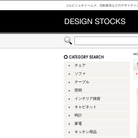
コルビジェやイームズ、北欧家具などのデザイナーズ家具仕
HO
チェア
ソファ
テーブル
照明
インテリア雑貨
キャビネット
時計
家電
キッチン用品