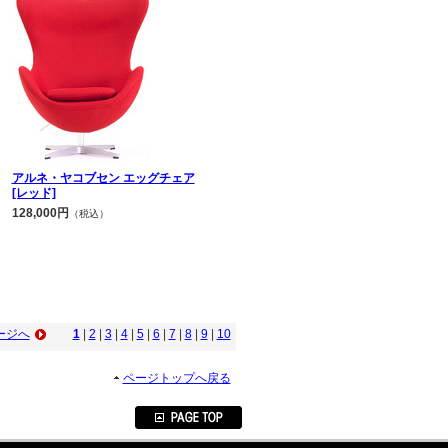
アルネ・ヤコブセン エッグチェア
[レッド]
128,000円
（税込）
ージへ
1
|
2
|
3
|
4
|
5
|
6
|
7
|
8
|
9
|
10
ページトップへ戻る