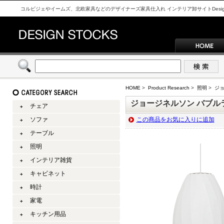
コルビジェやイームズ、北欧家具などのデザイナーズ家具仕入れ インテリア卸サイトDesign S
HOME
>
Product Research
>
照明
>
ジョ
ジョージネルソン バブルランプ 
チェア
ソファ
この商品をお気に入りに追加
テーブル
照明
インテリア雑貨
キャビネット
時計
家電
キッチン用品