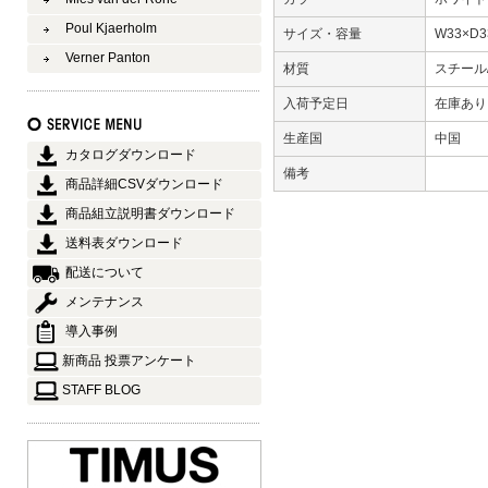
Poul Kjaerholm
サイズ・容量
W33×D3
Verner Panton
材質
スチール
入荷予定日
在庫あ
生産国
中国
カタログダウンロード
備考
商品詳細CSVダウンロード
商品組立説明書ダウンロード
送料表ダウンロード
配送について
メンテナンス
導入事例
新商品 投票アンケート
STAFF BLOG