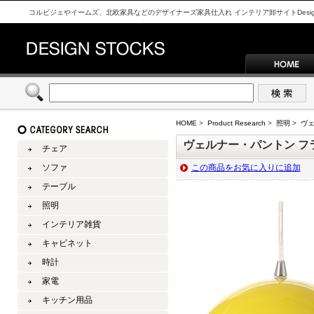
コルビジェやイームズ、北欧家具などのデザイナーズ家具仕入れ インテリア卸サイトDesign S
HOME
>
Product Research
>
照明
>
ヴェ
ヴェルナー・パントン フ
チェア
ソファ
この商品をお気に入りに追加
テーブル
照明
インテリア雑貨
キャビネット
時計
家電
キッチン用品