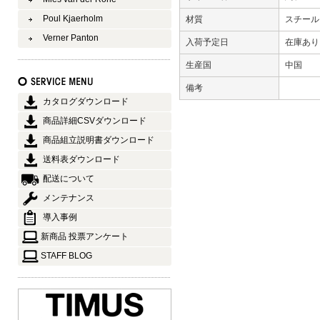
Poul Kjaerholm
材質
スチール
Verner Panton
入荷予定日
在庫あ
生産国
中国
備考
カタログダウンロード
商品詳細CSVダウンロード
商品組立説明書ダウンロード
送料表ダウンロード
配送について
メンテナンス
導入事例
新商品 投票アンケート
STAFF BLOG