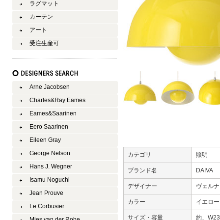
ラグマット
カーテン
アート
受注生産可
Arne Jacobsen
Charles&Ray Eames
Eames&Saarinen
Eero Saarinen
Eileen Gray
George Nelson
カテゴリ
照明
Hans J. Wegner
ブランド名
DAIVA
Isamu Noguchi
デザイナー
ヴェルナ
Jean Prouve
カラー
イエロ
Le Corbusier
サイズ・容量
約、W23
Mies van der Rohe