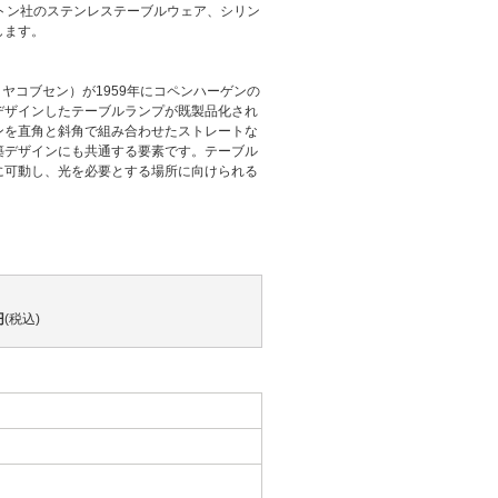
トン社のステンレステーブルウェア、シリン
します。
アルネ・ヤコブセン）が1959年にコペンハーゲンの
デザインしたテーブルランプが既製品化され
ンを直角と斜角で組み合わせたストレートな
築デザインにも共通する要素です。テーブル
に可動し、光を必要とする場所に向けられる
円
(税込)