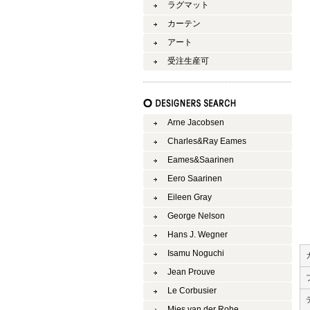
ラグマット
カーテン
アート
受注生産可
Arne Jacobsen
Charles&Ray Eames
Eames&Saarinen
Eero Saarinen
Eileen Gray
George Nelson
Hans J. Wegner
Isamu Noguchi
Jean Prouve
Le Corbusier
Mies van der Rohe