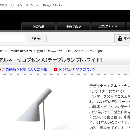
入れ インテリア卸サイトDesign Stocks
ME
>
Product Research
>
照明
>
アルネ・ヤコブセン AJテーブルランプ[ホワイト]
アルネ・ヤコブセン AJテーブルランプ[ホワイト]
この商品をお気に入りに追加
お支払いと発送について
デザイナー：アルネ・ヤ
<デザイナーについて>
デンマークのモダニズム
れ。1927年にデンマー
の建築・デザインの第一人
の先端を行く円盤型住宅を
年にかけて集合住宅、劇
群、61年のSASロイヤ
内装、家具デザインまで