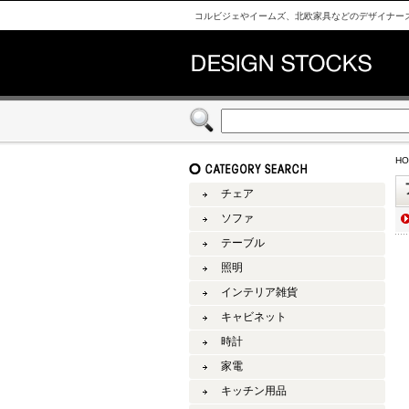
コルビジェやイームズ、北欧家具などのデザイナーズ家具仕
HO
チェア
ソファ
テーブル
照明
インテリア雑貨
キャビネット
時計
家電
キッチン用品