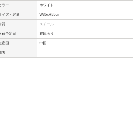
カラー
ホワイト
サイズ・容量
W35xH55cm
材質
スチール
入荷予定日
在庫あり
生産国
中国
備考