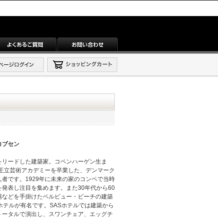
コブセン
をリードした建築家。コペンハーゲン生ま
ク王立芸術アカデミーを卒業した、デンマーク
者です。1929年に未来の家のコンペで当時
発表し注目を集めます。また30年代から60
場などを手掛けたベルビュー・ビーチの建築
ルホテルが有名です。SASホテルでは建築から
トータルで演出し、スワンチェア、エッグチ