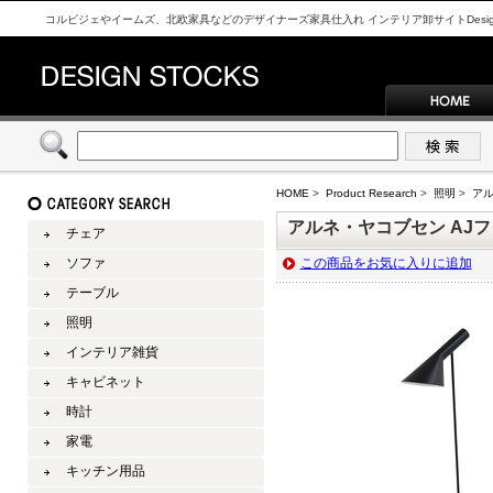
コルビジェやイームズ、北欧家具などのデザイナーズ家具仕入れ インテリア卸サイトDesign S
HOME
>
Product Research
>
照明
>
アル
アルネ・ヤコブセン AJフ
チェア
ソファ
この商品をお気に入りに追加
テーブル
照明
インテリア雑貨
キャビネット
時計
家電
キッチン用品