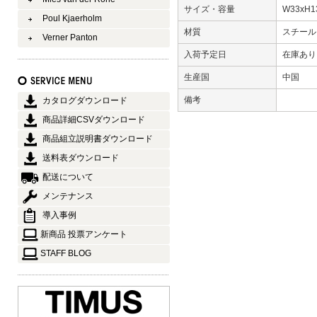
サイズ・容量
W33xH1
Poul Kjaerholm
材質
スチー
Verner Panton
入荷予定日
在庫あ
生産国
中国
備考
カタログダウンロード
商品詳細CSVダウンロード
商品組立説明書ダウンロード
送料表ダウンロード
配送について
メンテナンス
導入事例
新商品 投票アンケート
STAFF BLOG