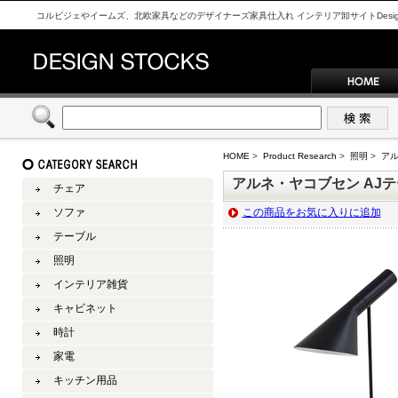
コルビジェやイームズ、北欧家具などのデザイナーズ家具仕入れ インテリア卸サイトDesign S
HOME
>
Product Research
>
照明
>
アル
アルネ・ヤコブセン AJテ
チェア
ソファ
この商品をお気に入りに追加
テーブル
照明
インテリア雑貨
キャビネット
時計
家電
キッチン用品