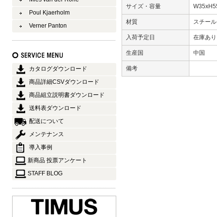
サイズ・容量
W35xH5
Poul Kjaerholm
材質
スチー
Verner Panton
入荷予定日
在庫あ
生産国
中国
備考
カタログダウンロード
商品詳細CSVダウンロード
商品組立説明書ダウンロード
送料表ダウンロード
配送について
メンテナンス
導入事例
新商品 投票アンケート
STAFF BLOG