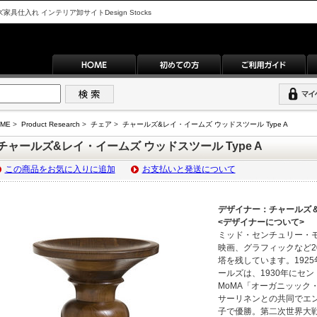
入れ インテリア卸サイトDesign Stocks
ME
>
Product Research
>
チェア
>
チャールズ&レイ・イームズ ウッドスツール Type A
チャールズ&レイ・イームズ ウッドスツール Type A
この商品をお気に入りに追加
お支払いと発送について
デザイナー：チャールズ
<デザイナーについて>
ミッド・センチュリー・
映画、グラフィックなど2
塔を残しています。192
ールズは、1930年にセ
MoMA「オーガニッック
サーリネンとの共同でエ
子で優勝。第二次世界大