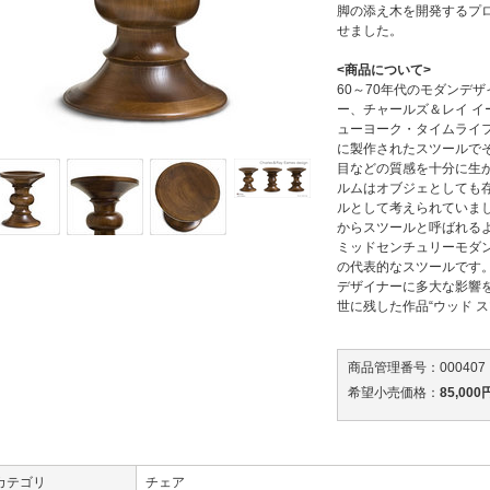
脚の添え木を開発するプ
せました。
<商品について>
60～70年代のモダンデ
ー、チャールズ＆レイ イ
ューヨーク・タイムライ
に製作されたスツールで
目などの質感を十分に生
ルムはオブジェとしても
ルとして考えられていま
からスツールと呼ばれる
ミッドセンチュリーモダ
の代表的なスツールです
デザイナーに多大な影響
世に残した作品“ウッド 
商品管理番号：000407
希望小売価格：
85,000
カテゴリ
チェア