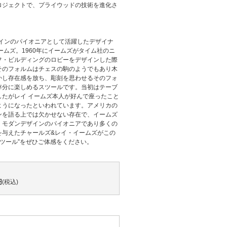
ロジェクトで、プライウッドの技術を進化さ
ザインのパイオニアとして活躍したデザイナ
ームズ。1960年にイームズがタイム社のニ
フ・ビルディングのロビーをデザインした際
そのフォルムはチェスの駒のようでもあり木
かし存在感を放ち、彫刻を思わせるそのフォ
存分に楽しめるスツールです。当初はテーブ
したがレイ イームズ本人が好んで座ったこと
ようになったといわれています。アメリカの
ンを語る上では欠かせない存在で、イームズ
。モダンデザインのパイオニアであり多くの
を与えたチャールズ&レイ・イームズがこの
スツール”をぜひご体感をください。
円
(税込)