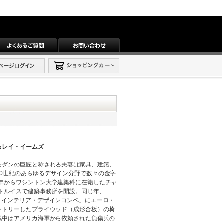
＆レイ・イームズ
モダンの巨匠と称される夫妻は家具、建築、
0世紀のあらゆるデザイン分野で数々の金字
5年からワシントン大学建築科に在籍したチャ
ントルイスで建築事務所を開設。同じ年、
・インテリア・デザインコンペ」にエーロ・
ントリーしたプライウッド（成形合板）の椅
戦中はアメリカ海軍から依頼された負傷兵の