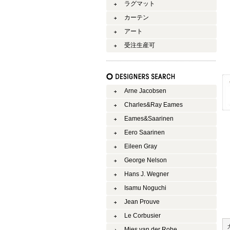
ラグマット
カーテン
アート
受注生産可
Arne Jacobsen
Charles&Ray Eames
Eames&Saarinen
Eero Saarinen
Eileen Gray
George Nelson
Hans J. Wegner
Isamu Noguchi
Jean Prouve
Le Corbusier
Mies van der Rohe