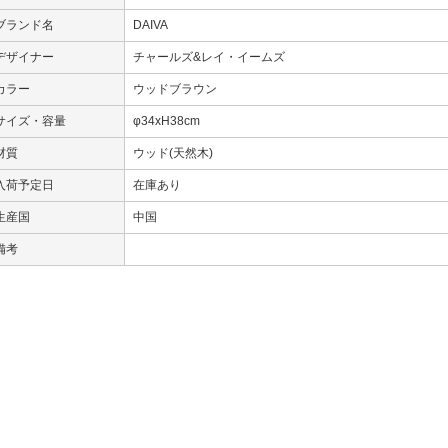
ブランド名
DAIVA
デザイナー
チャールズ&レイ・イームズ
カラー
ウッドブラウン
サイズ・容量
φ34xH38cm
材質
ウッド(天然木)
入荷予定日
在庫あり
生産国
中国
備考